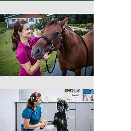
P A R T N E R