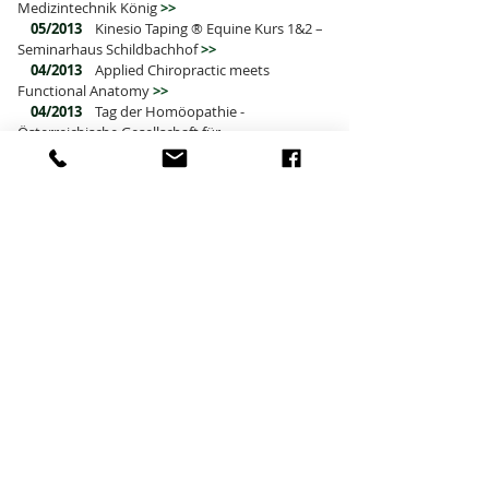
Medizintechnik König
>>
05/2013
Kinesio Taping ® Equine Kurs 1&2 –
Seminarhaus Schildbachhof
>>
04/2013
Applied Chiropractic meets
Functional Anatomy
>>
04/2013
Tag der Homöopathie -
Österreichische Gesellschaft für
Veterinärmedizinische Homöopathie
>>
05/2012
Softlasertherapie im
Veterinärbereich – Behounek Medizintechnik
>>
2012
Symposium für Akupunktur (ÖGT)
>>
2012
Teilnahme an der Tagung der
Vereinigung Österreichischer Pferdetierärzte mit
Schwerpunkt „Der Rücken des Pferdes“
>>
2011
Selbständigkeit und Gründung von
Move in Balance
2011
Zusatzausbildung Akupunktur über
die Österreichische Gesellschaft der Tierärzte
>>
2011
Abschluß international zertifizierter
Chiropraktik (IVCA)
>>